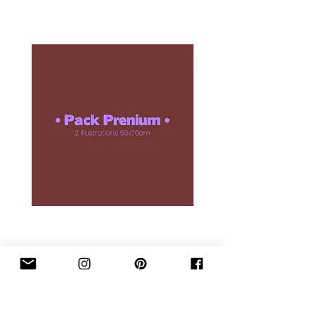
ouvrés
).Les retours sont acceptés
baguettes, pour laisser libre le
sous
14 jours après réception
, hors
choix de l’encadrement
frais de retour.
Pour toute question, le service client
est joignable à
hello@taxi-brousse.fr
.
Pack Prenium
Prix
112,00 €