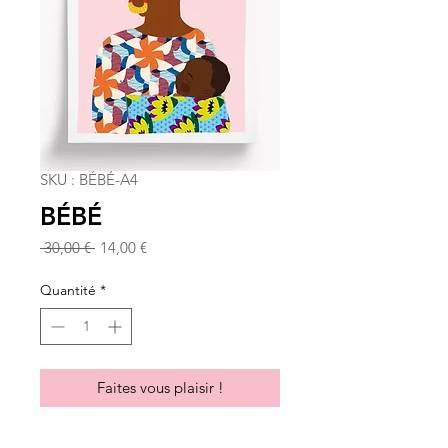
SKU : BÉBÉ-A4
BÉBÉ
Prix
Prix
 30,00 € 
14,00 €
original
promotionnel
Quantité
*
Faites vous plaisir !