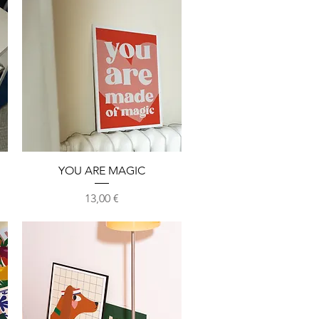
Aperçu rapide
YOU ARE MAGIC
Prix
13,00 €