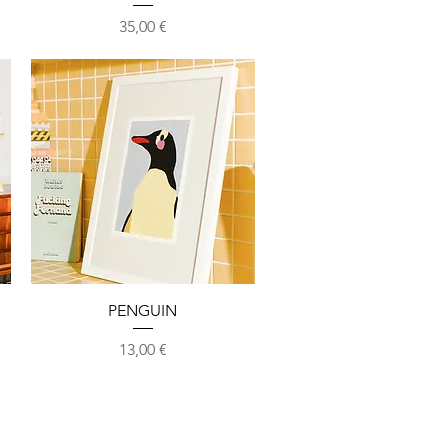
Prix
35,00 €
Aperçu rapide
PENGUIN
Prix
13,00 €