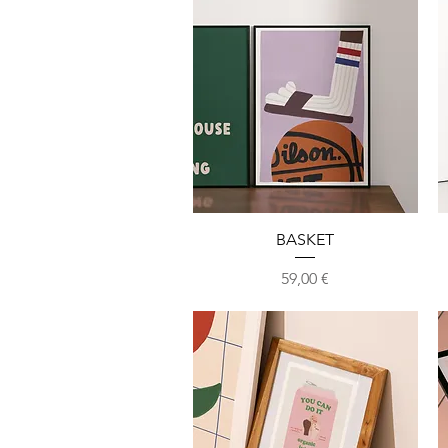
Aperçu rapide
BASKET
Prix
59,00 €