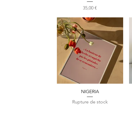
Prix
35,00 €
Aperçu rapide
NIGERIA
Rupture de stock