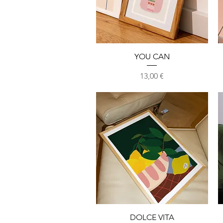
Aperçu rapide
YOU CAN
Prix
13,00 €
Aperçu rapide
DOLCE VITA