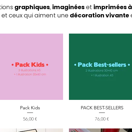
ations
graphiques
,
imaginées
et
imprimées à
s et ceux qui aiment une
décoration vivante
Aperçu rapide
Aperçu rapide
Pack Kids
PACK BEST-SELLERS
Prix
Prix
56,00 €
76,00 €