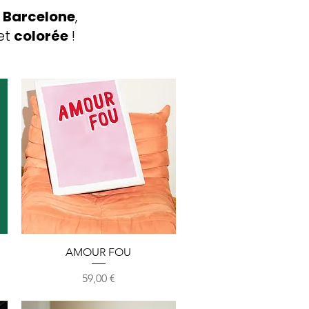
 Barcelone
,
et
colorée
!
Aperçu rapide
AMOUR FOU
Prix
59,00 €