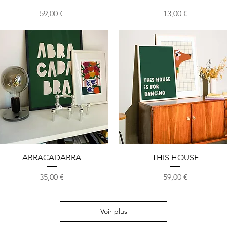
Prix
Prix
59,00 €
13,00 €
Aperçu rapide
Aperçu rapide
ABRACADABRA
THIS HOUSE
Prix
Prix
35,00 €
59,00 €
Voir plus