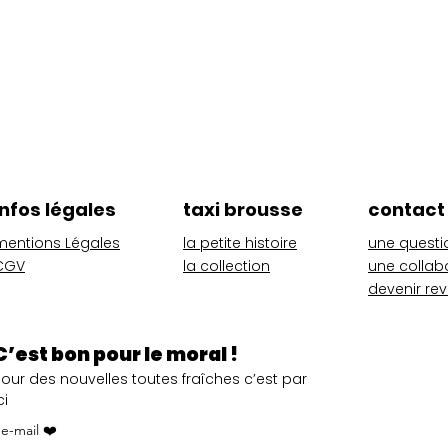
Aperçu rapide
infos légales
taxi brousse
contact
mentions Légales
la petite histoire
une questi
CGV
la collection
une collab
devenir re
C’est bon pour le moral !
Pour des nouvelles toutes fraîches c’est par
ci