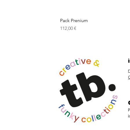
Pack Prenium
Prix
112,00 €
i