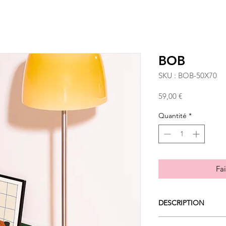
BOB
SKU : BOB-50X70
Prix
59,00 €
Quantité
*
Fai
DESCRIPTION
La déco ne devrait j