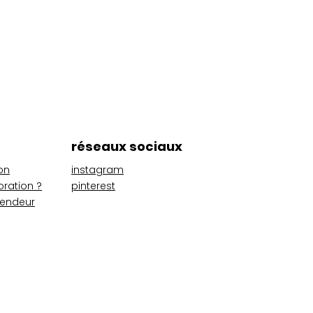
Pack Kids
Prix
56,00 €
réseaux sociaux
on
instagram
oration ?
pinterest
vendeur