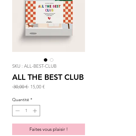
SKU : ALL-BEST-CLUB
ALL THE BEST CLUB
Prix
Prix
 30,00 € 
15,00 €
original
promotionnel
Quantité
*
Faites vous plaisir !