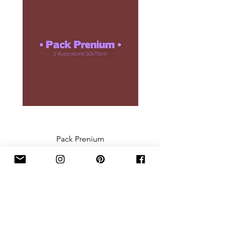
client est joignable à
hello@taxi-
brousse.fr
.
Pack Prenium
Prix
112,00 €
infos
taxi brousse
la petite histoire
légales
la collection
mentions