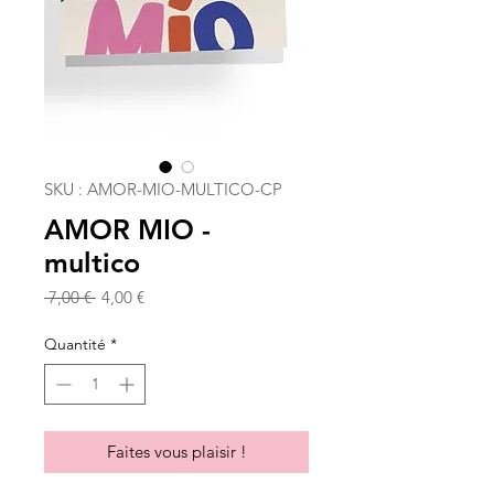
SKU : AMOR-MIO-MULTICO-CP
AMOR MIO -
multico
Prix
Prix
 7,00 € 
4,00 €
original
promotionnel
Quantité
*
Faites vous plaisir !