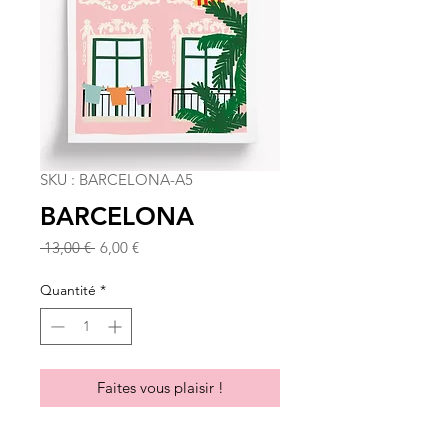
SKU : BARCELONA-A5
BARCELONA
Prix
Prix
 13,00 € 
6,00 €
original
promotionnel
Quantité
*
Faites vous plaisir !