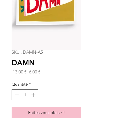
SKU : DAMN-A5
DAMN
Prix
Prix
 13,00 € 
6,00 €
original
promotionnel
Quantité
*
Faites vous plaisir !