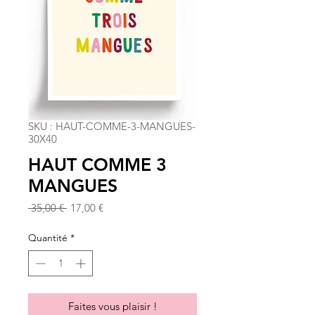
SKU : HAUT-COMME-3-MANGUES-
30X40
HAUT COMME 3
MANGUES
Prix
Prix
 35,00 € 
17,00 €
original
promotionnel
Quantité
*
Faites vous plaisir !