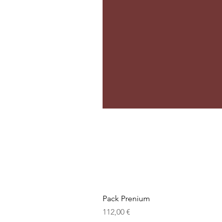
Pack Prenium
Prix
112,00 €