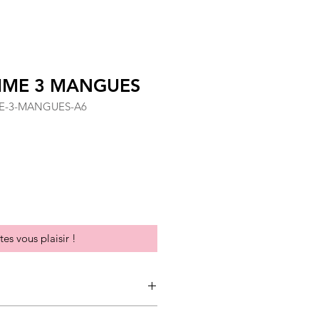
ME 3 MANGUES
E-3-MANGUES-A6
tionnel
tes vous plaisir !
aphique et colorée, pensée pour