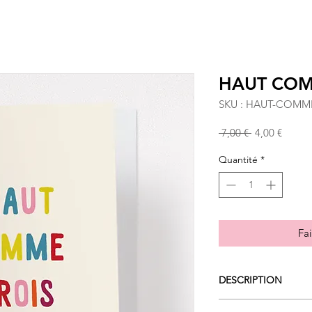
HAUT COM
SKU : HAUT-COMM
Prix
Prix
 7,00 € 
4,00 €
original
promo
Quantité
*
Fai
DESCRIPTION
Une carte postale gr