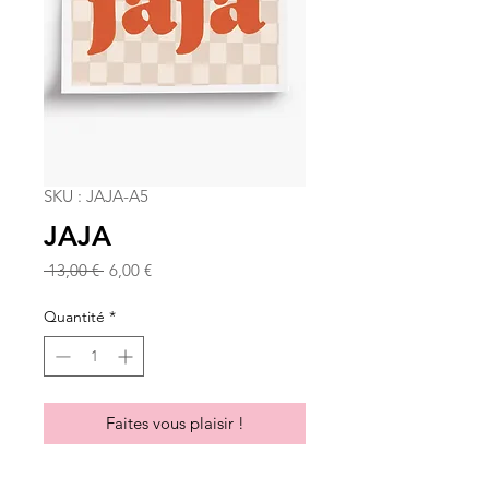
SKU : JAJA-A5
JAJA
Prix
Prix
 13,00 € 
6,00 €
original
promotionnel
Quantité
*
Faites vous plaisir !