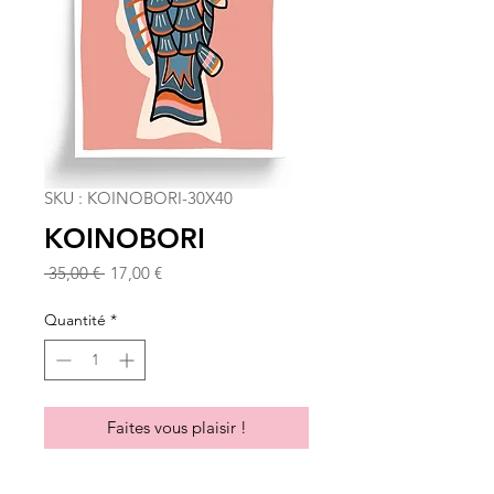
SKU : KOINOBORI-30X40
KOINOBORI
Prix
Prix
 35,00 € 
17,00 €
original
promotionnel
Quantité
*
Faites vous plaisir !