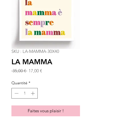
SKU : LA-MAMMA-30X40
LA MAMMA
Prix
Prix
 35,00 € 
17,00 €
original
promotionnel
Quantité
*
Faites vous plaisir !