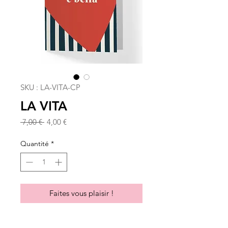
SKU : LA-VITA-CP
LA VITA
Prix
Prix
 7,00 € 
4,00 €
original
promotionnel
Quantité
*
Faites vous plaisir !