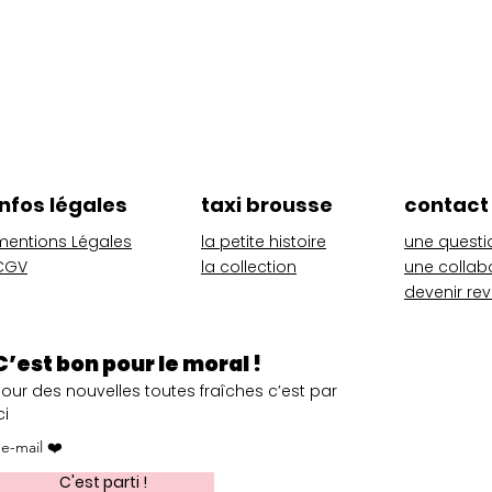
Aperçu rapide
infos légales
taxi brousse
contact
mentions Légales
la petite histoire
une questi
CGV
la collection
une collab
devenir re
C’est bon pour le moral !
Pour des nouvelles toutes fraîches c’est par
ci
C'est parti !