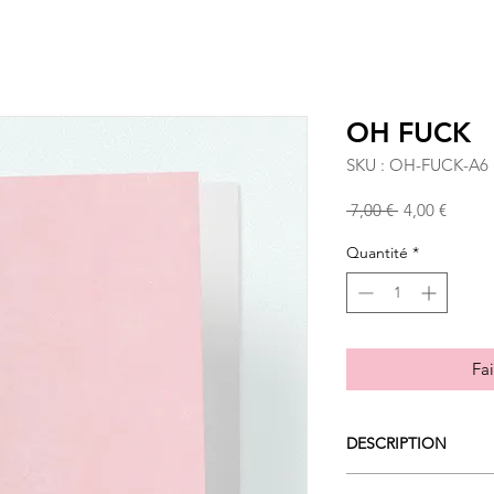
OH FUCK
SKU : OH-FUCK-A6
Prix
Prix
 7,00 € 
4,00 €
original
promo
Quantité
*
Fai
DESCRIPTION
Une carte postale gr