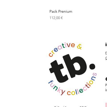
Pack Prenium
Prix
112,00 €
i