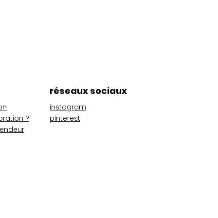
Pack Kids
Prix
56,00 €
réseaux sociaux
on
instagram
oration ?
pinterest
vendeur