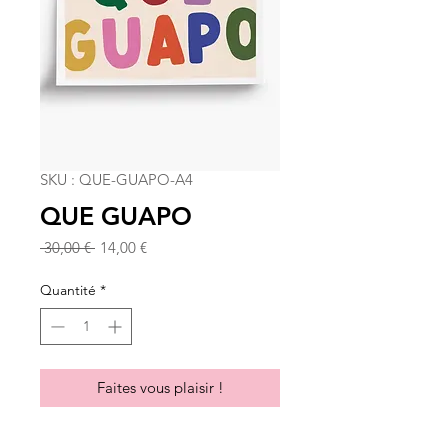
SKU : QUE-GUAPO-A4
QUE GUAPO
Prix
Prix
 30,00 € 
14,00 €
original
promotionnel
Quantité
*
Faites vous plaisir !