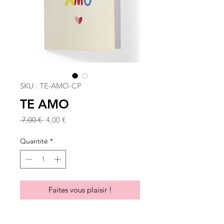
SKU : TE-AMO-CP
TE AMO
Prix
Prix
 7,00 € 
4,00 €
original
promotionnel
Quantité
*
Faites vous plaisir !