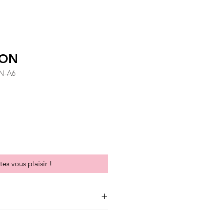
NON
N-A6
tionnel
tes vous plaisir !
aphique et colorée, pensée pour