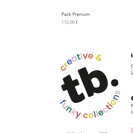
Pack Prenium
Prix
112,00 €
i