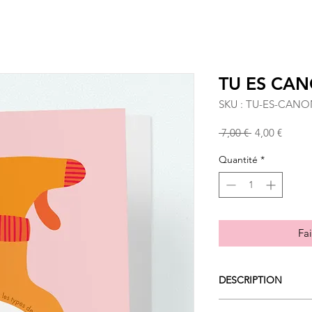
TU ES CA
SKU : TU-ES-CANO
Prix
Prix
 7,00 € 
4,00 €
original
promo
Quantité
*
Fai
DESCRIPTION
Une carte postale gr