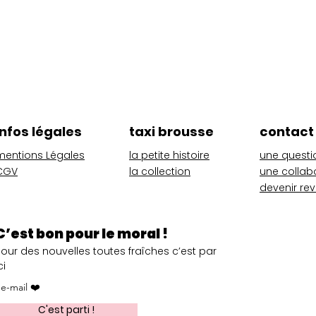
Aperçu rapide
infos légales
taxi brousse
contact
mentions Légales
la petite histoire
une questi
CGV
la collection
une collab
devenir re
C’est bon pour le moral !
Pour des nouvelles toutes fraîches c’est par
ci
C'est parti !