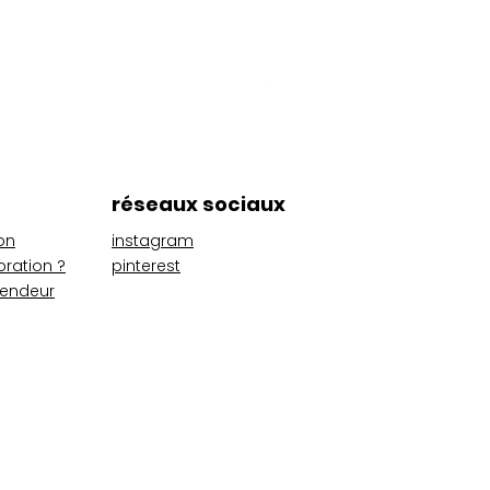
Pack Kids
Prix
56,00 €
réseaux sociaux
on
instagram
oration ?
pinterest
vendeur